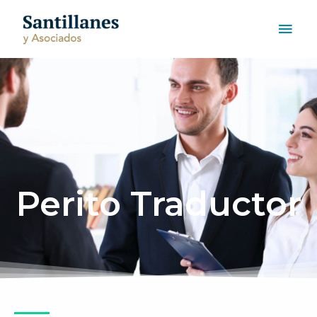
Skip
MAI
to
ME
content
Perito Traductor